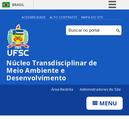
BRASIL
Simplifique!
ACESSIBILIDADE
ALTO CONTRASTE
MAPA DO SITE
Comunica BR
Participe
Acesso à informação
Legislação
Núcleo Transdisciplinar de
Canais
Meio Ambiente e
Desenvolvimento
Área Restrita
Administradores do Site
MENU