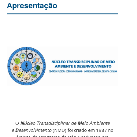
Apresentação
O
N
úcleo Transdisciplinar de
M
eio Ambiente
e
D
esenvolvimento
(NMD) foi criado em 1987 no
âmbito do Programa de Pós-Graduação em